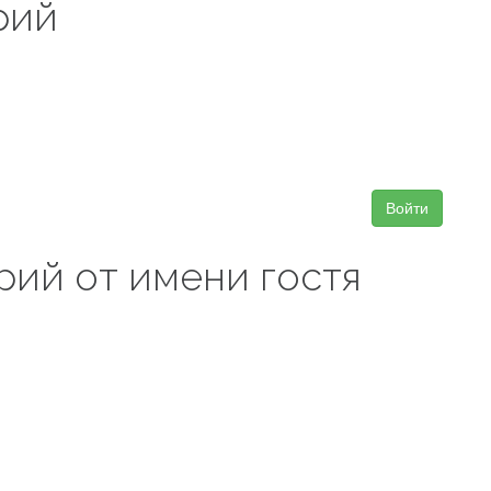
рий
Войти
рий от имени гостя