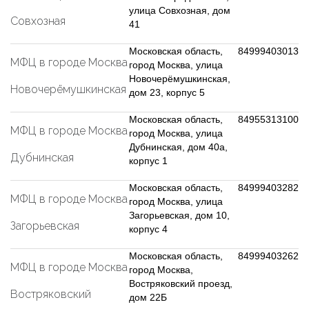
улица Совхозная, дом
Совхозная
41
Московская область,
84999403013
МФЦ в городе Москва
город Москва, улица
Новочерёмушкинская,
Новочерёмушкинская
дом 23, корпус 5
Московская область,
84955313100
МФЦ в городе Москва
город Москва, улица
Дубнинская, дом 40а,
Дубнинская
корпус 1
Московская область,
84999403282
МФЦ в городе Москва
город Москва, улица
Загорьевская, дом 10,
Загорьевская
корпус 4
Московская область,
84999403262
МФЦ в городе Москва
город Москва,
Востряковский проезд,
Востряковский
дом 22Б