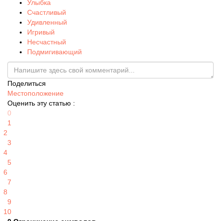
Улыбка
Счастливый
Удивленный
Игривый
Несчастный
Подмигивающий
Поделиться
Местоположение
Оценить эту статью :
0
1
2
3
4
5
6
7
8
9
10