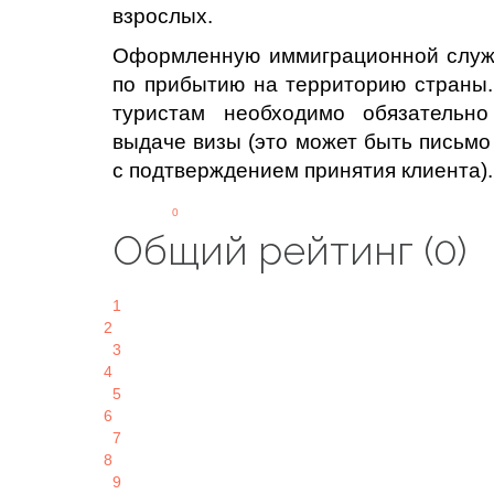
взрослых.
Оформленную иммиграционной служб
по прибытию на территорию страны
туристам необходимо обязательн
выдаче визы (это может быть письмо 
с подтверждением принятия клиента).
0
Общий рейтинг (0)
1
2
3
4
5
6
7
8
9