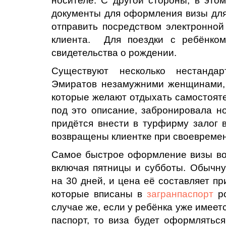
носителе. С другой стороны, в это
документы для оформления визы для
отправить посредством электронной 
клиента. Для поездки с ребёнком
свидетельства о рождении.
Существуют несколько нестанда
Эмиратов незамужними женщинами, 
которые желают отдыхать самостояте
под это описание, забронировала но
придётся внести в турфирму залог 
возвращены клиентке при своевремен
Самое быстрое оформление визы воз
включая пятницы и субботы. Обычну
на 30 дней, и цена её составляет п
которые вписаны в
загранпаспорт
ро
случае же, если у ребёнка уже имеет
паспорт, то виза будет оформлятьс