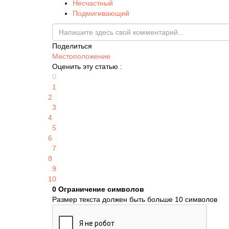
Несчастный
Подмигивающий
Поделиться
Местоположение
Оценить эту статью :
0
1
2
3
4
5
6
7
8
9
10
0
Ограничение символов
Размер текста должен быть больше 10 символов