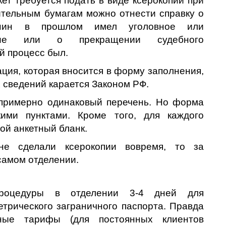
ет требуется подать в виде ксерокопий при
ительным бумагам можно отнести справку о
анин в прошлом имел уголовное или
ение или о прекращении судебного
й процесс был.
ия, которая вносится в форму заполнения,
х сведений карается Законом РФ.
 примерно одинаковый перечень. Но форма
кими пунктами. Кроме того, для каждого
ой анкетный бланк.
не сделали ксерокопии вовремя, то за
самом отделении.
процедуры в отделении 3-4 дней для
етрического заграничного паспорта. Правда
ьные тарифы (для постоянных клиентов