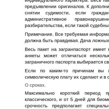
индивидуального характера. Весь пак
предъявлении оригиналов. К дополн
снятии судимости, если гражд
административное правонаруш
разбирательства, если такой судебны
Примечание. Все требуемая информац
должна быть правдивая. Дача ложны
Весь пакет на загранпаспорт имеет
анкеты может отличаться несколь
заграничного паспорта выбирается св
Если по каким-то причинам вы 
символическую плату их сделают и в 
О сроках.
Максимально короткий период 
классического, и от 5 дней для биом
срочность предполагает специал